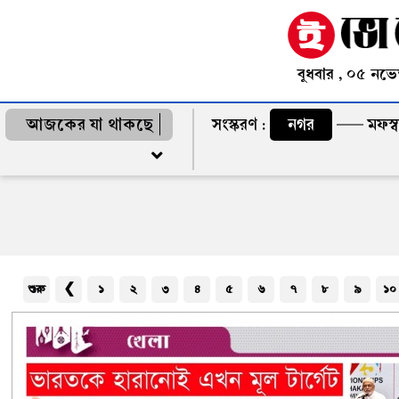
বুধবার , ০৫ নভে
আজকের যা থাকছে
সংস্করণ :
নগর
মফস্
শুরু
❮
১
২
৩
৪
৫
৬
৭
৮
৯
১০