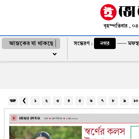
বৃহস্পতিবার , ০
আজকের যা থাকছে
সংস্করণ :
নগর
মফস্
শুরু
❮
১
২
৩
৪
৫
৬
৭
৮
৯
১০