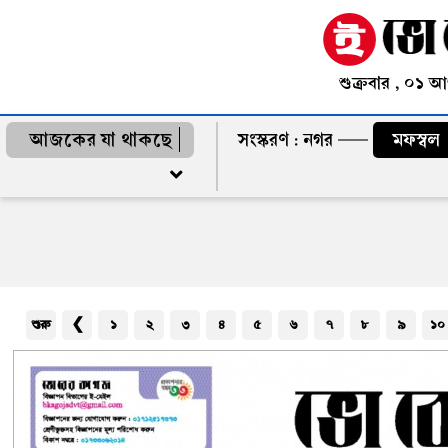
শুক্রবার , ০১ 
আজকের যা থাকছে
সংস্করণ :
নগর
মফস্বল
শুরু
❮
১
২
৩
৪
৫
৬
৭
৮
৯
১০