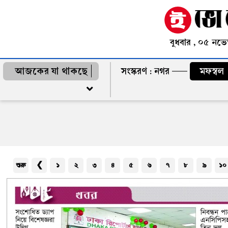
বুধবার , ০৫ নভে
আজকের যা থাকছে
সংস্করণ :
নগর
মফস্বল
শুরু
❮
১
২
৩
৪
৫
৬
৭
৮
৯
১০