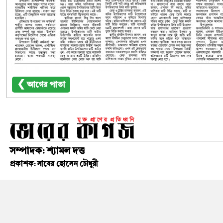
❮ আগের পাতা
সম্পাদক: শ্যামল দত্ত
প্রকাশক: সাবের হোসেন চৌধুরী