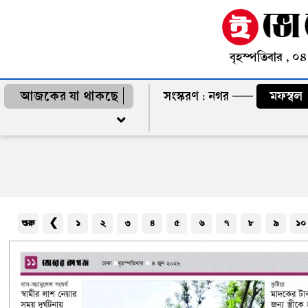
বৃহস্পতিবার , ০
আজকের যা থাকছে
সংস্করণ :
নগর
মফস্বল
শুরু
❮
১
২
৩
৪
৫
৬
৭
৮
৯
১০