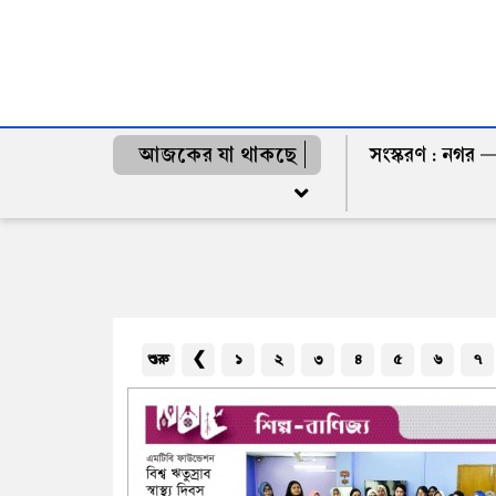
আজকের যা থাকছে
সংস্করণ :
নগর
শুরু
❮
১
২
৩
৪
৫
৬
৭