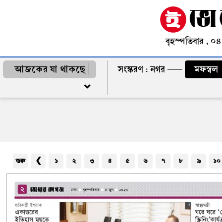
বৃহস্পতিবার , ০
আজকের যা থাকছে
সংস্করণ :
নগর
মফস্বল
শুরু
❮
১
২
৩
৪
৫
৬
৭
৮
৯
১০