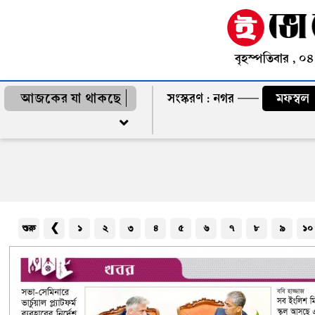
বৃহস্পতিবার , ০
আজকের যা থাকছে
সংস্করণ :
নগর
মফস্বল
শুরু
❮
১
২
৩
৪
৫
৬
৭
৮
৯
১০